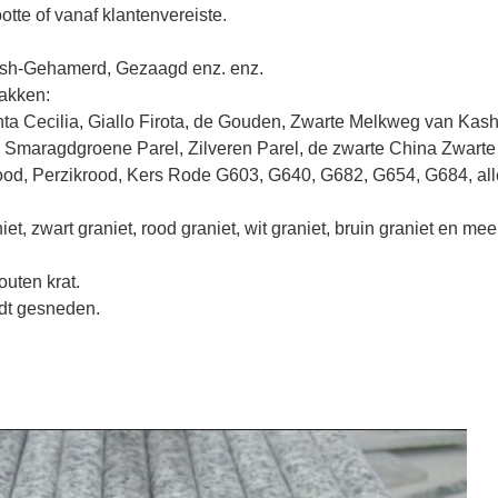
tte of vanaf klantenvereiste.
ush-Gehamerd, Gezaagd enz. enz.
lakken:
anta Cecilia, Giallo Firota, de Gouden, Zwarte Melkweg van Kas
 Smaragdgroene Parel, Zilveren Parel, de zwarte China Zwarte
d, Perzikrood, Kers Rode G603, G640, G682, G654, G684, alle 
niet, zwart graniet, rood graniet, wit graniet, bruin graniet en m
outen krat.
rdt gesneden.