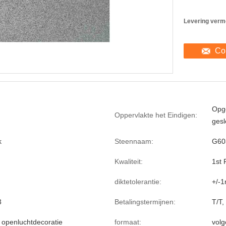
Levering verm
Co
Opge
Oppervlakte het Eindigen:
gesl
k
Steennaam:
G60
Kwaliteit:
1st
diktetolerantie:
+/-1
3
Betalingstermijnen:
T/T,
 openluchtdecoratie
formaat:
volg