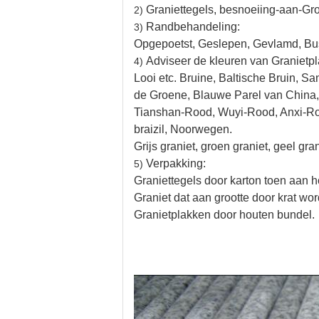
Graniettegels, besnoeiing-aan-Groo
2)
Randbehandeling:
3)
Opgepoetst, Geslepen, Gevlamd, B
Adviseer de kleuren van Granietp
4)
Looi etc. Bruine, Baltische Bruin, S
de Groene, Blauwe Parel van China,
Tianshan-Rood, Wuyi-Rood, Anxi-Roo
braizil, Noorwegen.
Grijs graniet, groen graniet, geel gra
Verpakking:
5)
Graniettegels door karton toen aan h
Graniet dat aan grootte door krat wo
Granietplakken door houten bundel.