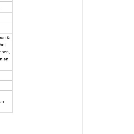
.
pen &
het
enen,
n en
en