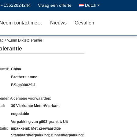
6--13622824244
Vraag een offerte
Dutch
Neem contact met ons op
Nieuws
Gevallen
ag +/-1mm Diktetolerantie
olerantie
komst:
China
Brothers stone
BS-gp00029-1
zenden Algemene voorwaarden:
al:
30 Vierkante Meter/Vierkant
negotiable
Verpakking van g603-graniet: Uit
ails:
inpakkend: Met Zeewaardige
Standaardverpakking; Binnenverpakking: