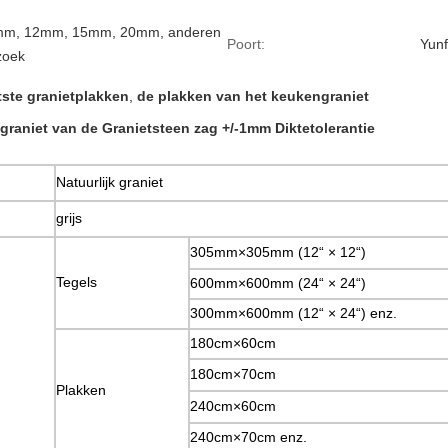
m, 12mm, 15mm, 20mm, anderen
Poort:
Yun
zoek
ste granietplakken
,
de plakken van het keukengraniet
graniet van de Granietsteen zag +/-1mm Diktetolerantie
Natuurlijk graniet
grijs
305mm×305mm (12“
×
12“)
Tegels
600mm×600mm (24“
×
24“)
300mm×600mm (12“
×
24“) enz.
180cm×60cm
180cm×70cm
Plakken
240cm×60cm
240cm×70cm enz.