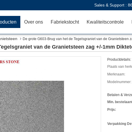
Sales & Support :
8
oducten
Over ons
Fabriekstocht
Kwaliteitscontrole
nietsteen
De grote G603-Brug van het de Tegelsgraniet van de Granietsteen z
egelsgraniet van de Granietsteen zag +/-1mm Diktet
Productdetails:
Plaats van her
Merknaam:
Modelnummer:
Betalen & Ver
Min. bestelaant
Prijs:
Verpakking Det