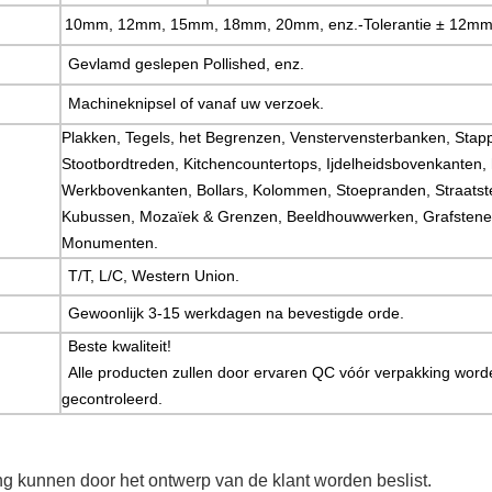
10mm, 12mm, 15mm, 18mm, 20mm, enz.-Tolerantie
±
12mm
Gevlamd geslepen Pollished, enz.
Machineknipsel of vanaf uw verzoek.
Plakken, Tegels, het Begrenzen, Venstervensterbanken, Stap
Stootbordtreden, Kitchencountertops, Ijdelheidsbovenkanten, 
Werkbovenkanten, Bollars, Kolommen, Stoepranden, Straatst
Kubussen, Mozaïek & Grenzen, Beeldhouwwerken, Grafstene
Monumenten.
T/T, L/C, Western Union.
Gewoonlijk 3-15 werkdagen na bevestigde orde.
Beste kwaliteit!
Alle producten zullen door ervaren QC vóór verpakking word
gecontroleerd.
ng kunnen door het ontwerp van de klant worden beslist.