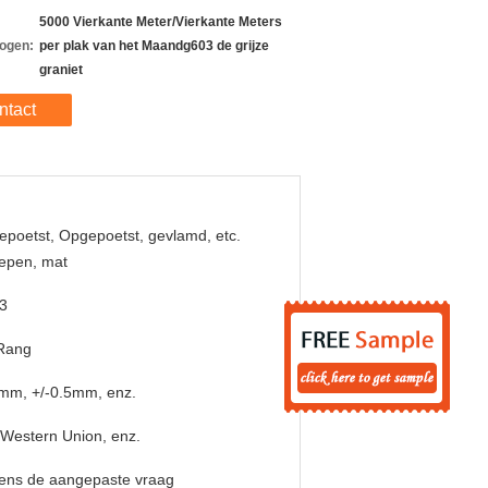
5000 Vierkante Meter/Vierkante Meters
ogen:
per plak van het Maandg603 de grijze
graniet
ntact
poetst, Opgepoetst, gevlamd, etc.
epen, mat
3
 Rang
mm, +/-0.5mm, enz.
 Western Union, enz.
ens de aangepaste vraag