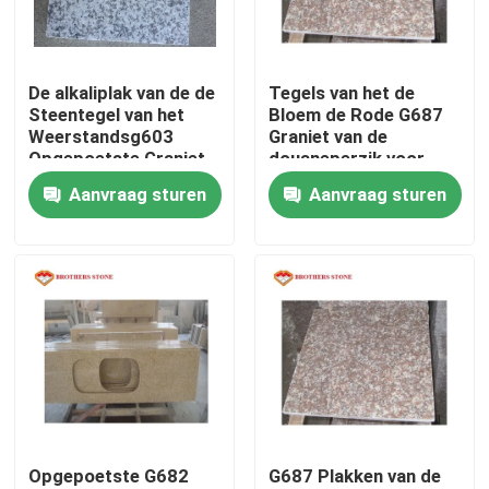
Fabriekstocht
De alkaliplak van de de
Tegels van het de
Steentegel van het
Bloem de Rode G687
Kwaliteitscontrole
Weerstandsg603
Graniet van de
Opgepoetste Graniet
douaneperzik voor
voor Countertop
Badkamersvloer
Aanvraag sturen
Aanvraag sturen
Neem contact met ons op
Nieuws
Gevallen
Vraag een offerte
Opgepoetste G682
G687 Plakken van de
De Plakken van de granietsteen