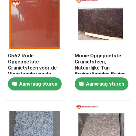
G562 Rode
Mooie Opgepoetste
Opgepoetste
Granietsteen,
Granietsteen voor de
Natuurlijke Tan
Vloertegels van de
Bruine/Engelse Bruine
Muurbekleding
Granietplakken
Aanvraag sturen
Aanvraag sturen
Thuis
Producten
Over ons