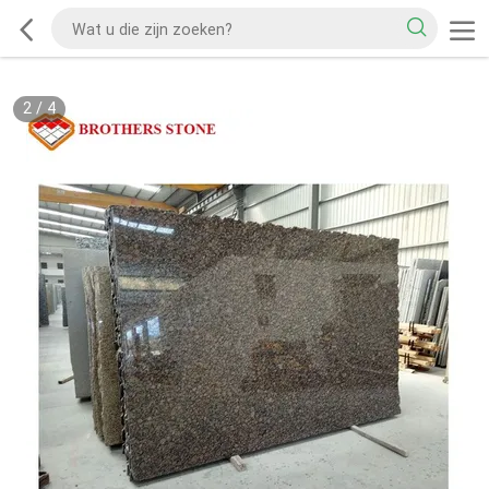
2
/
4