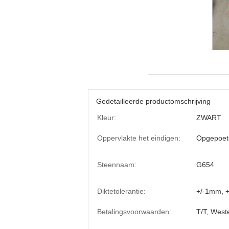
Gedetailleerde productomschrijving
Kleur:
ZWART
Oppervlakte het eindigen:
Opgepoet
Steennaam:
G654
Diktetolerantie:
+/-1mm, +
Betalingsvoorwaarden:
T/T, West