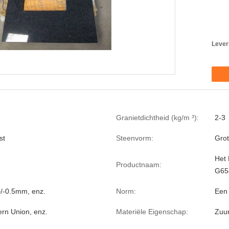
Lever
Granietdichtheid (kg/m ³):
2-3
st
Steenvorm:
Grot
Het 
Productnaam:
G65
/-0.5mm, enz.
Norm:
Een
ern Union, enz.
Materiële Eigenschap:
Zuur