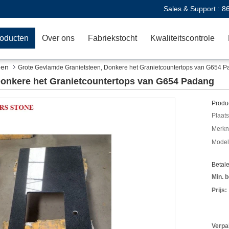
Sales & Support :
8
oducten
Over ons
Fabriekstocht
Kwaliteitscontrole
een
Grote Gevlamde Granietsteen, Donkere het Granietcountertops van G654 
Donkere het Granietcountertops van G654 Padang
Produc
Plaats
Merkn
Mode
Betal
Min. b
Prijs:
Verpa