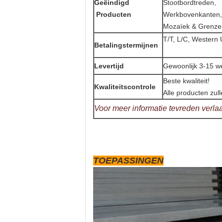
Geëindigd
Stootbordtreden, 
Producten
Werkbovenkanten,
Mozaïek & Grenze
T/T, L/C, Western 
Betalingstermijnen
Levertijd
Gewoonlijk 3-15 w
Beste kwaliteit!
Kwaliteitscontrole
Alle producten zul
Voor meer informatie tevreden verlaat
TOEPASSINGEN