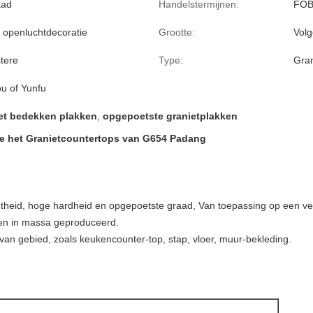
aad
Handelstermijnen:
FOB
 openluchtdecoratie
Grootte:
Volg
stere
Type:
Gran
u of Yunfu
het bedekken plakken
,
opgepoetste granietplakken
e het Granietcountertops van G654 Padang
chtheid, hoge hardheid en opgepoetste graad, Van toepassing op een 
den in massa geproduceerd.
 van gebied, zoals keukencounter-top, stap, vloer, muur-bekleding.