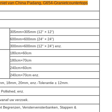
niet van China Padang, G654-Granietcountertops
305mm×305mm (12“
×
12“)
600mm×600mm (24“
×
24“)
300mm×600mm (12“
×
24“) enz.
180cm×60cm
180cm×70cm
240cm×60cm
240cm×70cm enz.
m, 18mm, 20mm, enz.-Tolerantie
±
12mm.
Pollished, enz.
 vanaf uw verzoek.
het Begrenzen, Venstervensterbanken, Stappen &