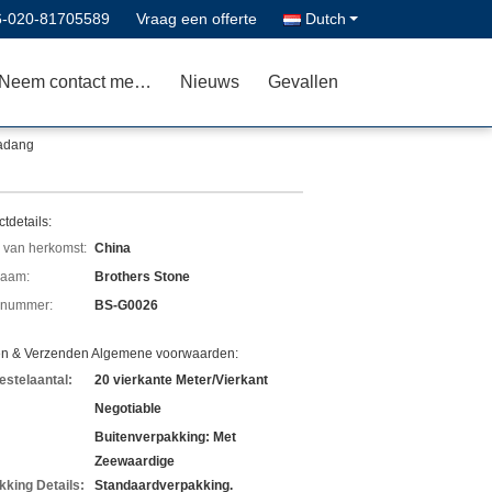
6-020-81705589
Vraag een offerte
Dutch
Neem contact met ons op
Nieuws
Gevallen
Padang
tdetails:
 van herkomst:
China
aam:
Brothers Stone
lnummer:
BS-G0026
en & Verzenden Algemene voorwaarden:
estelaantal:
20 vierkante Meter/Vierkant
Negotiable
Buitenverpakking: Met
Zeewaardige
kking Details:
Standaardverpakking.