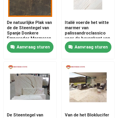
Producten
De natuurlijke Plak van
Italië voerde het witte
de de Steentegel van
marmer van
De Plakken van de granietsteen
Spanje Donkere
palissandroclassico
Emperador Marmeren
voor de bovenkant van
voor Countertop
de badkamersijdelheid
Aanvraag sturen
Aanvraag sturen
De Tegels van de granietsteen
in
Opgepoetste Granietsteen
Gevlamde Granietsteen
Marmeren Steenplak
De Steentegel van
Van de het Bloklucifer
marmeren steentegel