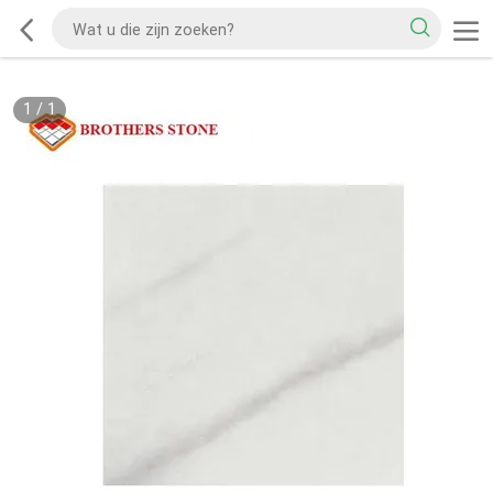
1
/
1