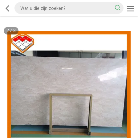
2
/
3