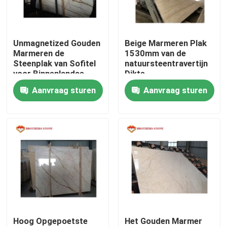
Fabriekstocht
Unmagnetized Gouden
Beige Marmeren Plak
Marmeren de
1530mm van de
Kwaliteitscontrole
Steenplak van Sofitel
natuursteentravertijn
voor Binnenlandse
Dikte
Muurbekleding
Standaardgrootte
Aanvraag sturen
Aanvraag sturen
Neem contact met ons op
Nieuws
Gevallen
Vraag een offerte
Hoog Opgepoetste
Het Gouden Marmer
De Plakken van de granietsteen