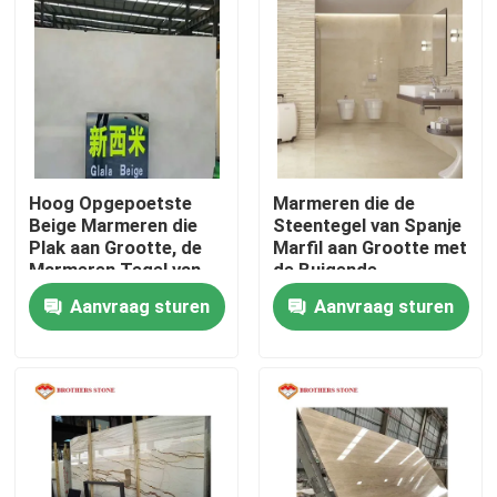
Hoog Opgepoetste
Marmeren die de
Beige Marmeren die
Steentegel van Spanje
Plak aan Grootte, de
Marfil aan Grootte met
Marmeren Tegel van
de Buigende
Crema wordt
Weerstand van
Aanvraag sturen
Aanvraag sturen
gesneden Marfil
11.5Mpa wordt
gesneden
Thuis
Producten
Over ons