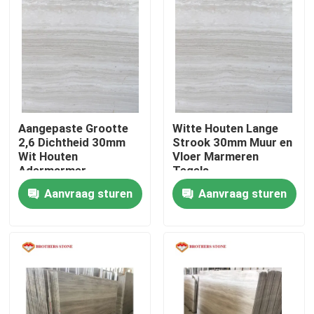
Aangepaste Grootte
Witte Houten Lange
2,6 Dichtheid 30mm
Strook 30mm Muur en
Wit Houten
Vloer Marmeren
Adermarmer
Tegels
Aanvraag sturen
Aanvraag sturen
Thuis
Producten
Over ons