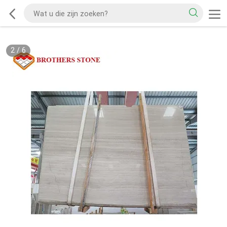
2
/
6