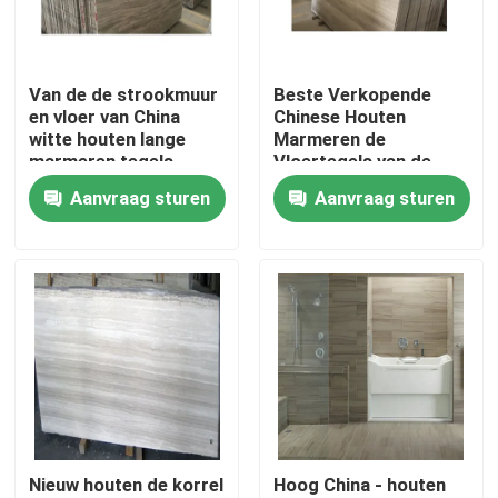
Fabriekstocht
Van de de strookmuur
Beste Verkopende
en vloer van China
Chinese Houten
Kwaliteitscontrole
witte houten lange
Marmeren de
marmeren tegels
Vloertegels van de
Korrel Witte Marmeren
Aanvraag sturen
Aanvraag sturen
Neem contact met ons op
Plak
Nieuws
Gevallen
Vraag een offerte
Nieuw houten de korrel
Hoog China - houten
De Plakken van de granietsteen