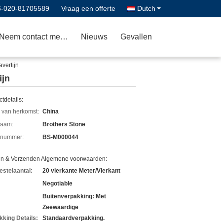
6-020-81705589
Vraag een offerte
Dutch
Neem contact met ons op
Nieuws
Gevallen
avertijn
ijn
tdetails:
 van herkomst:
China
aam:
Brothers Stone
lnummer:
BS-M000044
en & Verzenden Algemene voorwaarden:
estelaantal:
20 vierkante Meter/Vierkant
Negotiable
Buitenverpakking: Met
Zeewaardige
kking Details:
Standaardverpakking.