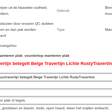
ijver uit de klassieke oudheid,
Binn
Gebruik:
rdern,
muur
producten door ervaren QC stukken
ken en dan pak worden
Type:
Mar
eerd
 Guangzhou
armeren plak
,
countertop marmeren plak
vertijn betegelt Beige Travertijn Lichte RustyTr
urtravertijn betegelt Beige Travertijn Lichte RustyTravertine
r plak of tegels.
p, gootsteen en bassin, trede, open haard, steen het snijden ambacht,