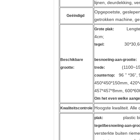
lijnen, deurdekking, ve
Opgepoetste, geslepen,
Geëindigd
getrokken machine, gebe
Lengte 2202
Grote plak:
4cm;
30*30,60*60,
tegel:
Beschikbare
besnoeiing-aan-grootte:
(1100~1500) *
grootte:
trede:
96 '' *36“, 96
countertop:
450*450*150mm, 420*
457*457*8mm, 600*60
Om het even welke aangep
Hoogste kwaliteit. All
Kwaliteitscontrole
plastic 
plak:
tegel/besnoeiing-aan-groo
versterkte buiten riem