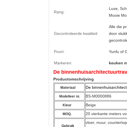
Luxe, Schr
Rang:
Mooie Mo
Alle die 
Gecontroleerde kwaliteit:
door stuk
gecontrol
Poort:
Yunfu of
Markeren:
keuken m
De binnenhuisarchitectuurtra
Productomschrijving
De binnenhuisarchitectu
Materiaal
BS-M0000886
Modelleer nr.
Beige
Kleur
20 vierkante meters voo
MOQ.
vloer, muur, counterto
Gebruik