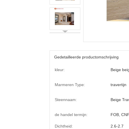
Gedetailleerde productomschrijving
kleur:
Beige bei
Marmeren Type:
travertijn
Steennaam:
Beige Trav
de handel termijn:
FOB, CN
Dichtheid:
2.6-2.7