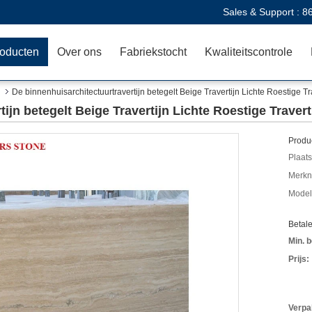
Sales & Support :
8
oducten
Over ons
Fabriekstocht
Kwaliteitscontrole
De binnenhuisarchitectuurtravertijn betegelt Beige Travertijn Lichte Roestige Tr
ijn betegelt Beige Travertijn Lichte Roestige Travert
Produc
Plaats
Merkn
Mode
Betal
Min. b
Prijs:
Verpa