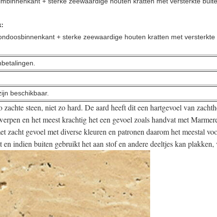
nnenkant +
sterke zeewaardige houten kratten met versterkte buit
k:
tondoosbinnenkant +
sterke zeewaardige houten kratten met versterkte
betalingen.
ijn beschikbaar.
o zachte steen, niet zo hard. De aard heeft dit een hartgevoel van zacht
werpen en het meest krachtig het een gevoel zoals handvat met Marmer
et zacht gevoel met diverse kleuren en patronen daarom het meestal vo
 en indien buiten gebruikt het aan stof en andere deeltjes kan plakken, 