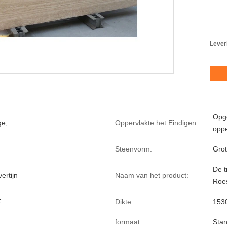
Lever
Opge
ge,
Oppervlakte het Eindigen:
oppe
Steenvorm:
Grot
De t
ertijn
Naam van het product:
Roes
F
Dikte:
153
formaat:
Stan