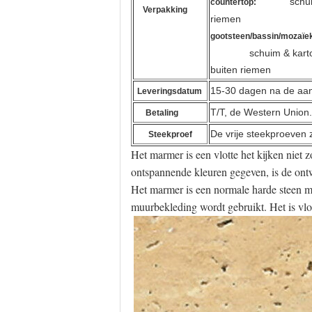
schuimbi
countertop:
Verpakking
riemen
gootsteen/bassin/mozaïe
schuim & kar
buiten riemen
15-30 dagen na de aan
Leveringsdatum
T/T, de Western Union.
Betaling
De vrije steekproeven z
Steekproef
Het marmer is een vlotte het kijken niet z
ontspannende kleuren gegeven, is de ont
Het marmer is een normale harde steen m
muurbekleding wordt gebruikt. Het is vlot