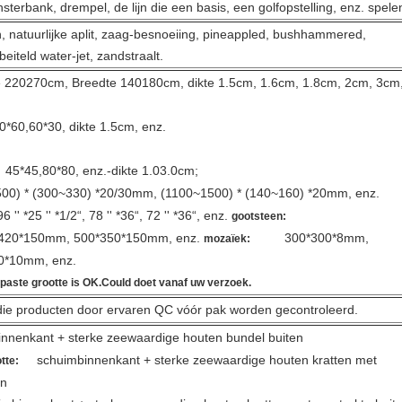
nsterbank, drempel, de lijn die een basis, een golfopstelling, enz. spele
 natuurlijke aplit, zaag-besnoeiing, pineappled, bushhammered,
iteld water-jet, zandstraalt.
70cm, Breedte 140180cm, dikte 1.5cm, 1.6cm, 1.8cm, 2cm, 3cm
60*30, dikte 1.5cm, enz.
45*45,80*80, enz.-dikte 1.03.0cm;
 (300~330) *20/30mm, (1100~1500) * (140~160) *20mm, enz.
 '' *25 '' *1/2“, 78 '' *36“, 72 '' *36“, enz.
gootsteen:
420*150mm, 500*350*150mm, enz.
300*300*8mm,
mozaïek:
0*10mm, enz.
aste grootte is OK.Could doet vanaf uw verzoek.
e die producten door ervaren QC vóór pak worden gecontroleerd.
binnenkant + sterke zeewaardige houten bundel buiten
schuimbinnenkant +
sterke zeewaardige houten kratten met
tte:
en