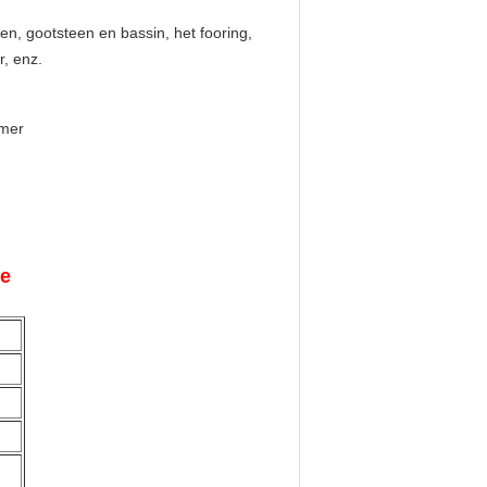
en, gootsteen en bassin, het fooring,
, enz.
mer
avertine