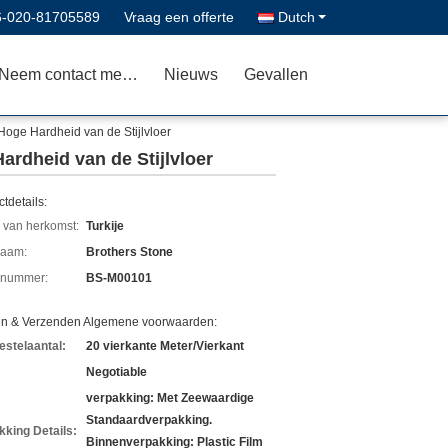
6-020-81705589
Vraag een offerte
Dutch
Neem contact met ons op
Nieuws
Gevallen
oge Hardheid van de Stijlvloer
rdheid van de Stijlvloer
tdetails:
 van herkomst:
Turkije
aam:
Brothers Stone
lnummer:
BS-M00101
en & Verzenden Algemene voorwaarden:
estelaantal:
20 vierkante Meter/Vierkant
Negotiable
verpakking: Met Zeewaardige
Standaardverpakking.
kking Details:
Binnenverpakking: Plastic Film