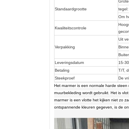
Grote
Standaardgrootte
tegel
Om he
Hoogs
Kwaliteitscontrole
gecon
Uit v
Verpakking
Binne
Buite
Leveringsdatum
15-30
Betaling
T/T, 
Steekproef
De vr
Het marmer is een normale harde steen 
muurbekleding wordt gebruikt. Het is vlot
marmer is een vlotte het kijken niet zo z
ontspannende kleuren gegeven, is de on