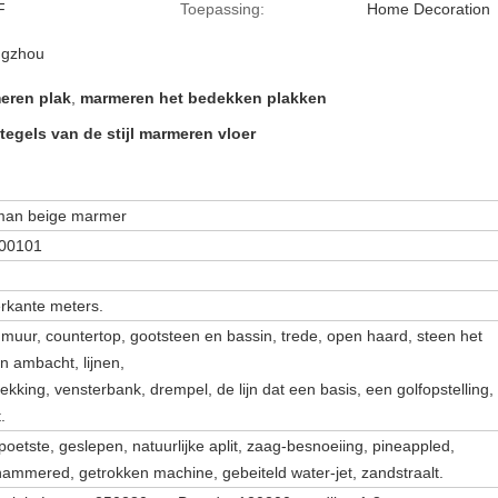
F
Toepassing:
Home Decoration
ngzhou
eren plak
,
marmeren het bedekken plakken
egels van de stijl marmeren vloer
man beige marmer
00101
erkante meters.
, muur, countertop, gootsteen en bassin, trede, open haard, steen het
en ambacht, lijnen,
ekking, vensterbank, drempel, de lijn dat een basis, een golfopstelling,
.
oetste, geslepen, natuurlijke aplit, zaag-besnoeiing, pineappled,
ammered, getrokken machine, gebeiteld water-jet, zandstraalt.