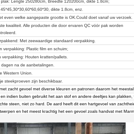
 plak: Lengte 250280cm, Breedte 120200cm, dikte 1.8cm;
: 45*45,30*30,60*60,60*30, dikte 1.8cm, enz.
t even welke aangepaste grootte is OK.Could doet vanaf uw verzoek.
te kwaliteit. Alle producten die door ervaren QC vóór pak worden
troleerd.
erpakkend: Met zeewaardige standaard verpakking.
n verpakking: Plastic film en schuim;
n verpakking: Houten kratten/pallets.
 dagen na de aanbetalingen.
de Western Union.
ije steekproeven zijn beschikbaar.
met zacht gevoel met diverse kleuren en patronen daarom het meestal
 en indien buiten gebruikt het aan stof en andere deeltjes kan plakken
achte steen, niet zo hard. De aard heeft dit een hartgevoel van zachthe
twerpen en het meest krachtig het een gevoel zoals handvat met Marm