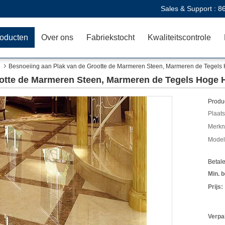
Sales & Support :
8
oducten
Over ons
Fabriekstocht
Kwaliteitscontrole
Besnoeiing aan Plak van de Grootte de Marmeren Steen, Marmeren de Tegels H
otte de Marmeren Steen, Marmeren de Tegels Hoge Ha
Produc
Plaats
Merkn
Mode
Betal
Min. b
Prijs:
Verpa