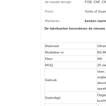
de handel termijn:
FOB, CNF, CI
Poort:
Yunfu of Gua
Markeren:
keuken marm
De fabrikanten bevorderen de nieuwe t
Materiaal
Ultra
Modelleer nr.
BS-M
Kleur
Wit
MOQ.
20 vi
vloer
snijd
Gebruik
deurd
speelt
Opgep
Geëindigd
bushh