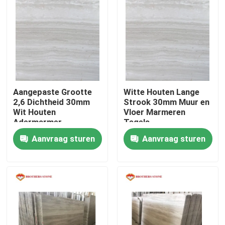
Aangepaste Grootte
Witte Houten Lange
2,6 Dichtheid 30mm
Strook 30mm Muur en
Wit Houten
Vloer Marmeren
Adermarmer
Tegels
Aanvraag sturen
Aanvraag sturen
Thuis
Producten
Over ons