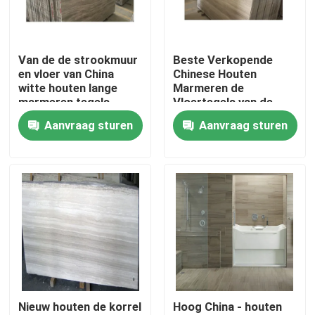
Fabriekstocht
Van de de strookmuur
Beste Verkopende
en vloer van China
Chinese Houten
Kwaliteitscontrole
witte houten lange
Marmeren de
marmeren tegels
Vloertegels van de
Korrel Witte Marmeren
Aanvraag sturen
Aanvraag sturen
Neem contact met ons op
Plak
Nieuws
Gevallen
Vraag een offerte
Nieuw houten de korrel
Hoog China - houten
De Plakken van de granietsteen