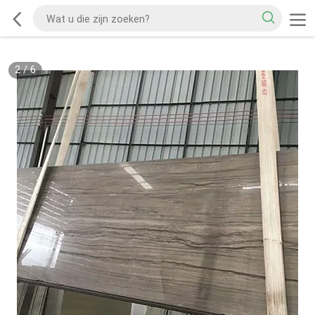
2
/
6