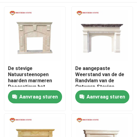
De stevige
De aangepaste
Natuursteenopen
Weerstand van de de
haarden marmeren
Randvlam van de
Decoratieve het
Ontwerp Stevige
Huisdecoratie van de
Marmeren Open haard
Thuis
Aanvraag sturen
Aanvraag sturen
Brandrand
Producten
Over ons