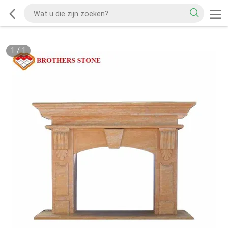
1
/
1