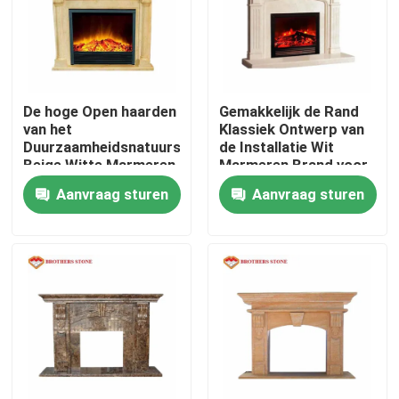
Fabriekstocht
Kwaliteitscontrole
De hoge Open haarden
Gemakkelijk de Rand
van het
Klassiek Ontwerp van
Duurzaamheidsnatuursteen,
de Installatie Wit
Neem contact met ons op
Beige Witte Marmeren
Marmeren Brand voor
Brandrand
Binnen Decoratief
Aanvraag sturen
Aanvraag sturen
Nieuws
Gevallen
Vraag een offerte
De Plakken van de granietsteen