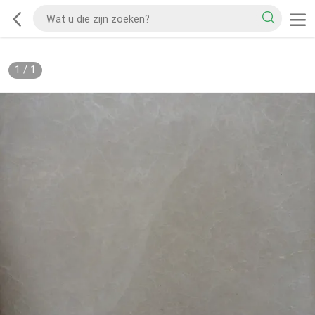
1
/
1