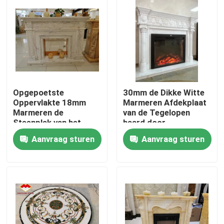
Fabriekstocht
Kwaliteitscontrole
Neem contact met ons op
Opgepoetste
30mm de Dikke Witte
Oppervlakte 18mm
Marmeren Afdekplaat
Marmeren de
van de Tegelopen
Steenplak van het
haard door
Nieuws
Dikteonyx
Randinspiraties
Aanvraag sturen
Aanvraag sturen
Gevallen
Vraag een offerte
De Plakken van de granietsteen