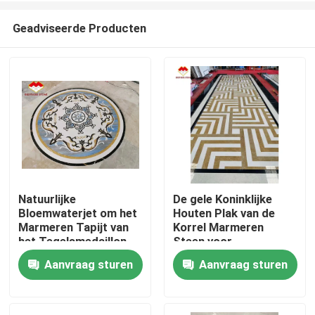
Geadviseerde Producten
Natuurlijke
De gele Koninklijke
Bloemwaterjet om het
Houten Plak van de
Thuis
Marmeren Tapijt van
Korrel Marmeren
het Tegelsmedaillon
Steen voor
Halwaterjet Medaillon
Aanvraag sturen
Aanvraag sturen
Producten
Over ons