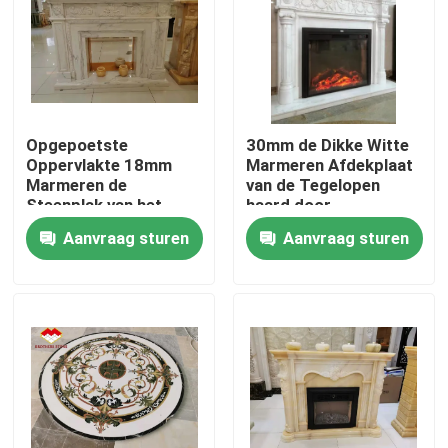
Fabriekstocht
Kwaliteitscontrole
Opgepoetste
30mm de Dikke Witte
Oppervlakte 18mm
Marmeren Afdekplaat
Neem contact met ons op
Marmeren de
van de Tegelopen
Steenplak van het
haard door
Dikteonyx
Randinspiraties
Aanvraag sturen
Aanvraag sturen
Nieuws
Gevallen
Vraag een offerte
De Plakken van de granietsteen