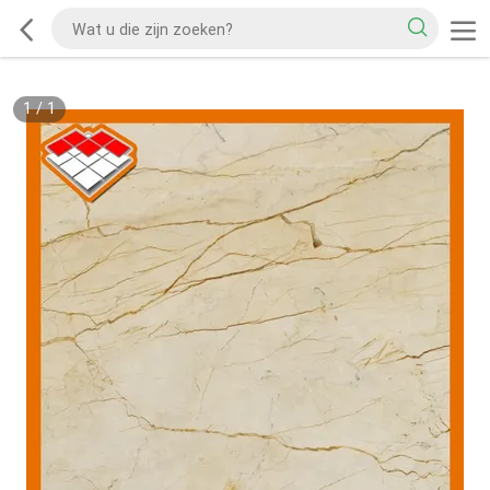
1
/
1