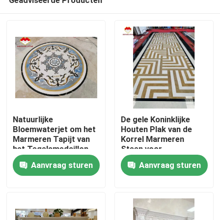
Natuurlijke
De gele Koninklijke
Bloemwaterjet om het
Houten Plak van de
Marmeren Tapijt van
Korrel Marmeren
het Tegelsmedaillon
Steen voor
Thuis
Halwaterjet Medaillon
Aanvraag sturen
Aanvraag sturen
Producten
Over ons