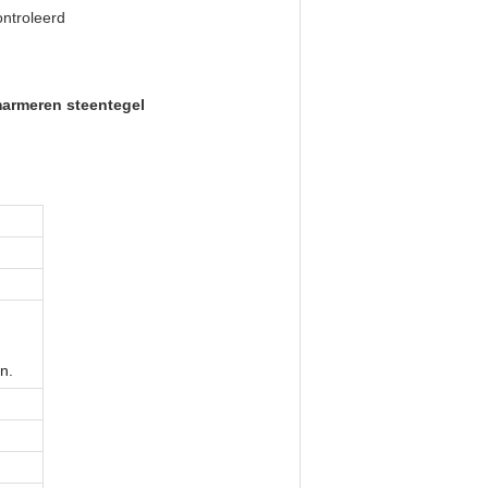
ntroleerd
marmeren steentegel
n.