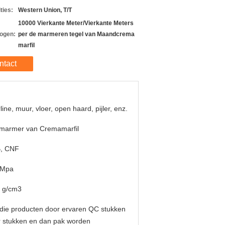
ties:
Western Union, T/T
10000 Vierkante Meter/Vierkante Meters
ogen:
per de marmeren tegel van Maandcrema
marfil
ntact
line, muur, vloer, open haard, pijler, enz.
 marmer van Cremamarfil
, CNF
5Mpa
3 g/cm3
 die producten door ervaren QC stukken
 stukken en dan pak worden