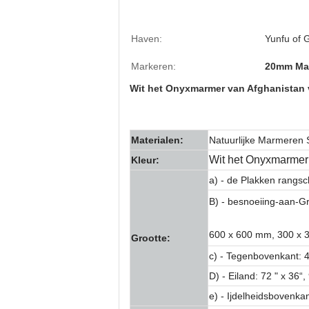
Haven:
Yunfu of
Markeren:
20mm Mar
Wit het Onyxmarmer van Afghanistan v
Materialen:
Natuurlijke Marmeren 
Wit het Onyxmarmer 
Kleur:
a) - de Plakken rangs
B) - besnoeiing-aan-G
600 x 600 mm, 300 x 
Grootte:
c) - Tegenbovenkant: 48
D) - Eiland: 72 " x 36“,
e) - Ijdelheidsbovenkant