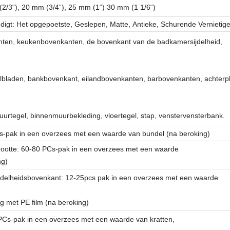
(2/3“), 20 mm (3/4“), 25 mm (1“) 30 mm (1 1/6“)
ndigt: Het opgepoetste, Geslepen, Matte, Antieke, Schurende Vernietig
ten, keukenbovenkanten, de bovenkant van de badkamersijdelheid,
elbladen, bankbovenkant, eilandbovenkanten, barbovenkanten, achterp
uurtegel, binnenmuurbekleding, vloertegel, stap, venstervensterbank.
Cs-pak in een overzees met een waarde van bundel (na beroking)
rootte: 60-80 PCs-pak in een overzees met een waarde
ng)
Ijdelheidsbovenkant: 12-25pcs pak in een overzees met een waarde
g met PE film (na beroking)
PCs-pak in een overzees met een waarde van kratten,