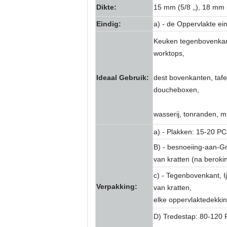
Dikte:
15 mm (5/8 ‚‚), 18 mm 
Eindig:
a) - de Oppervlakte ei
Keuken tegenbovenkan
worktops,
Ideaal Gebruik:
dest bovenkanten, taf
doucheboxen,
wasserij, tonranden, m
a) - Plakken: 15-20 P
B) - besnoeiing-aan-G
van kratten (na beroki
c) - Tegenbovenkant, 
Verpakking:
van kratten,
elke oppervlaktedekkin
D) Tredestap: 80-120 