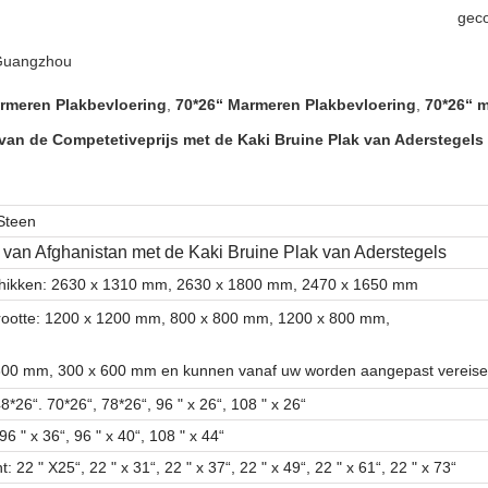
geco
 Guangzhou
meren Plakbevloering
,
70*26“ Marmeren Plakbevloering
,
70*26“ 
an de Competetiveprijs met de Kaki Bruine Plak van Aderstegels
Steen
van Afghanistan met de Kaki Bruine Plak van Aderstegels
chikken: 2630 x 1310 mm,
2630 x 1800 mm,
2470 x 1650 mm
rootte: 1200 x 1200 mm, 800 x 800 mm, 1200 x 800 mm,
300 mm, 300 x 600 mm en kunnen vanaf uw worden aangepast vereise
*26“. 70*26“, 78*26“, 96 " x 26“, 108 " x 26“
 96 " x 36“, 96 " x 40“, 108 " x 44“
: 22 " X25“, 22 " x 31“, 22 " x 37“, 22 " x 49“, 22 " x 61“, 22 " x 73“