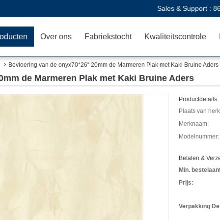
Sales & Support :
8
oducten
Over ons
Fabriekstocht
Kwaliteitscontrole
Bevloering van de onyx70*26“ 20mm de Marmeren Plak met Kaki Bruine Aders
20mm de Marmeren Plak met Kaki Bruine Aders
Productdetails:
Plaats van her
Merknaam:
Modelnummer:
Betalen & Ver
Min. bestelaant
Prijs:
Verpakking Det