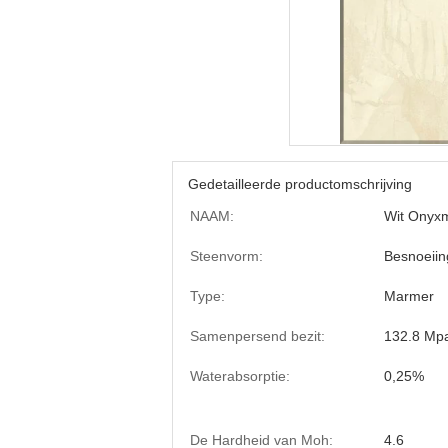
Gedetailleerde productomschrijving
NAAM:
Wit Onyx
Steenvorm:
Besnoeiin
Type:
Marmer
Samenpersend bezit:
132.8 Mp
Waterabsorptie:
0,25%
De Hardheid van Moh:
4.6