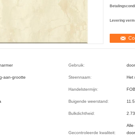
Betalingscondi
Levering verm
Co
marmer
Gebruik:
door
g-aan-grootte
Steennaam:
Het
Handelstermijn:
FOB
a
Buigende weerstand:
11.
Bulkdichtheid:
2.7
Alle
Gecontroleerde kwaliteit:
door