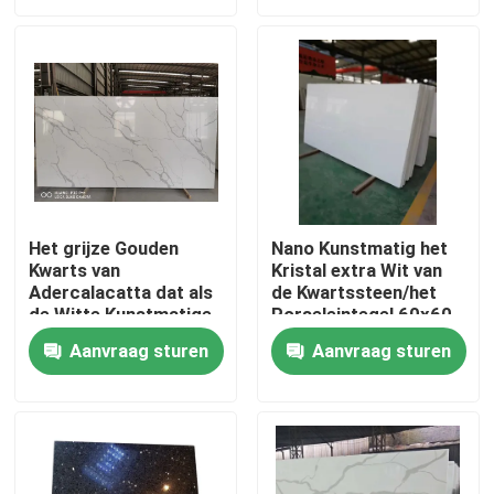
Fabriekstocht
Kwaliteitscontrole
Neem contact met ons op
Het grijze Gouden
Nano Kunstmatig het
Kwarts van
Kristal extra Wit van
Nieuws
Adercalacatta dat als
de Kwartssteen/het
de Witte Kunstmatige
Porseleintegel 60x60
Marmeren fabriek van
van de Kwartsplak
Gevallen
Aanvraag sturen
Aanvraag sturen
China kijkt
Vraag een offerte
De Plakken van de granietsteen