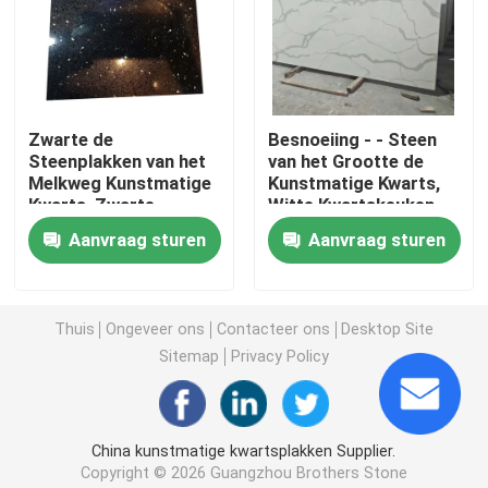
De Tegels van de granietsteen
Opgepoetste Granietsteen
Zwarte de
Besnoeiing - - Steen
Steenplakken van het
van het Grootte de
Melkweg Kunstmatige
Kunstmatige Kwarts,
Gevlamde Granietsteen
Kwarts, Zwarte
Witte Kwartskeuken
Countertop van het
Worktops
Aanvraag sturen
Aanvraag sturen
Melkwegkwarts
Marmeren Steenplak
Thuis
Ongeveer ons
Contacteer ons
Desktop Site
marmeren steentegel
Sitemap
Privacy Policy
witte marmeren steen
China kunstmatige kwartsplakken Supplier.
Beige Marmeren Plak
Copyright © 2026 Guangzhou Brothers Stone