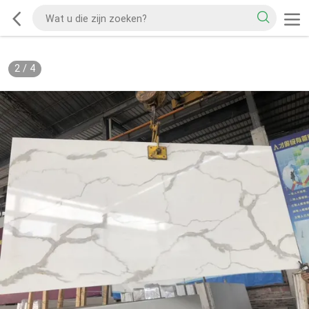
2
/
4