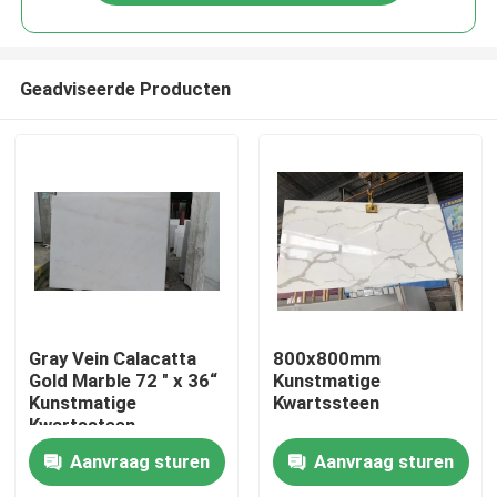
Geadviseerde Producten
Thuis
Gray Vein Calacatta
800x800mm
Gold Marble 72 " x 36“
Kunstmatige
Kunstmatige
Kwartssteen
Producten
Kwartssteen
Aanvraag sturen
Aanvraag sturen
Over ons