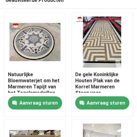
Natuurlijke
De gele Koninklijke
Bloemwaterjet om het
Houten Plak van de
Marmeren Tapijt van
Korrel Marmeren
het Tegelsmedaillon
Steen voor
Thuis
Halwaterjet Medaillon
Aanvraag sturen
Aanvraag sturen
Producten
Over ons