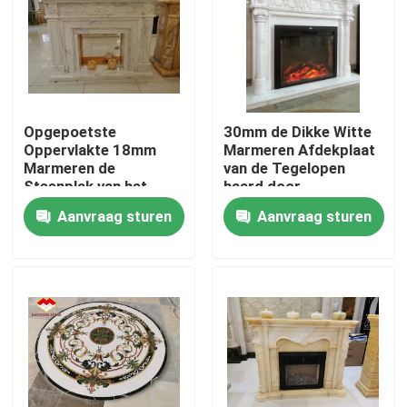
Fabriekstocht
Kwaliteitscontrole
Opgepoetste
30mm de Dikke Witte
Oppervlakte 18mm
Marmeren Afdekplaat
Neem contact met ons op
Marmeren de
van de Tegelopen
Steenplak van het
haard door
Dikteonyx
Randinspiraties
Aanvraag sturen
Aanvraag sturen
Nieuws
Gevallen
Vraag een offerte
De Plakken van de granietsteen