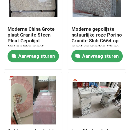
Moderne China Grote
Moderne gepolijste
plaat Granite Steen
natuurlijke roze Porino
Plaat Gepolijst
Granite Slab G664 op
Natuurlijke maat
maat gesneden China
Chinese Roze Porno
Roze Porno Rosa
Aanvraag sturen
Aanvraag sturen
Roze Granit Plaat
prijzen
Thuis
Producten
Over ons