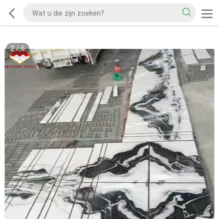
2
/
6