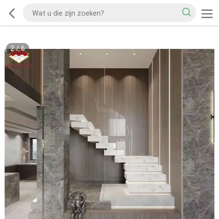
2
/
6