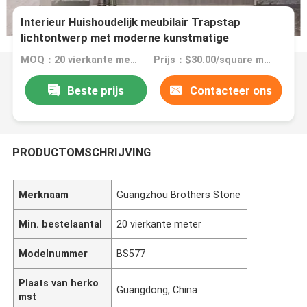
Interieur Huishoudelijk meubilair Trapstap
lichtontwerp met moderne kunstmatige
gesinterde steen
MOQ：20 vierkante meter
Prijs：$30.00/square meters 20-199 square meters
Beste prijs
Contacteer ons
PRODUCTOMSCHRIJVING
Merknaam
Guangzhou Brothers Stone
Min. bestelaantal
20 vierkante meter
Modelnummer
BS577
Plaats van herko
Guangdong, China
mst