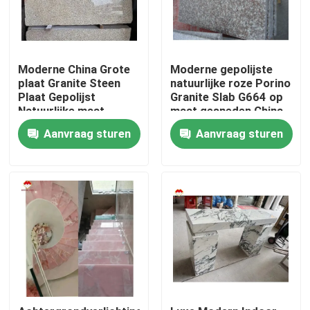
Moderne China Grote
Moderne gepolijste
plaat Granite Steen
natuurlijke roze Porino
Plaat Gepolijst
Granite Slab G664 op
Natuurlijke maat
maat gesneden China
Chinese Roze Porno
Roze Porno Rosa
Aanvraag sturen
Aanvraag sturen
Roze Granit Plaat
prijzen
Thuis
Producten
Over ons