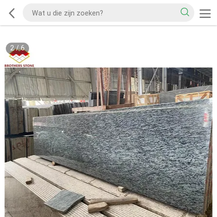
2
/
6