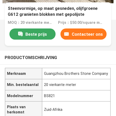
Steenvormige, op maat gesneden, olijfgroene
G612 granieten blokken met gepolijste
oppervlakteafwerking
MOQ：20 vierkante meter
Prijs：$50.00/square meters 20-199 square meters
Beste prijs
Contacteer ons
PRODUCTOMSCHRIJVING
Merknaam
Guangzhou Brothers Stone Company
Min. bestelaantal
20 vierkante meter
Modelnummer
BS821
Plaats van
Zuid-Afrika
herkomst