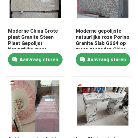
Moderne China Grote
Moderne gepolijste
plaat Granite Steen
natuurlijke roze Porino
Plaat Gepolijst
Granite Slab G664 op
Natuurlijke maat
maat gesneden China
Chinese Roze Porno
Roze Porno Rosa
Aanvraag sturen
Aanvraag sturen
Roze Granit Plaat
prijzen
Thuis
Producten
Over ons