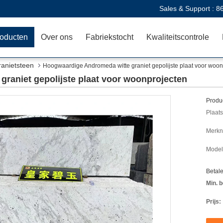
Sales & Support :
8
oducten
Over ons
Fabriekstocht
Kwaliteitscontrole
ranietsteen
Hoogwaardige Andromeda witte graniet gepolijste plaat voor woon
raniet gepolijste plaat voor woonprojecten
Produc
Plaats
Merkn
Mode
Betal
Min. b
Prijs: