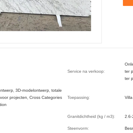
Onli
Service na verkoop:
ter 
ter 
ontwerp, 3D-modelontwerp, totale
 voor projecten, Cross Categories
Toepassing:
Villa
tion
Granitdichtheid (kg / m3):
2.6-
Steenvorm:
Besn