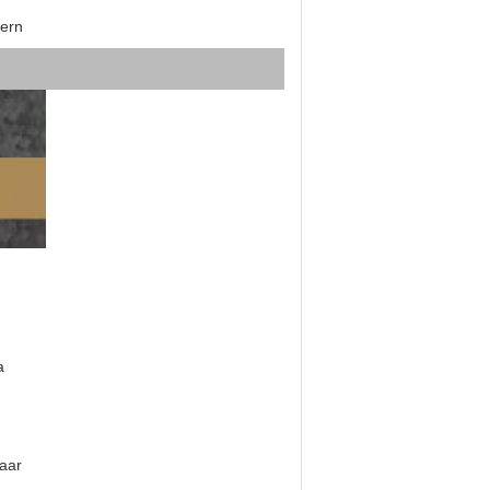
ern
a
jaar