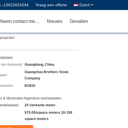
6--13622824244
Vraag een offerte
Dutch
Neem contact met ons op
Nieuws
Gevallen
projecten
tdetails:
 van herkomst:
Guangdong, China
Guangzhou Brothers Stone
aam:
Company
lnummer:
BS820
en & Verzenden Algemene voorwaarden:
estelaantal:
20 vierkante meter
$70.00/square meters 20-199
square meters