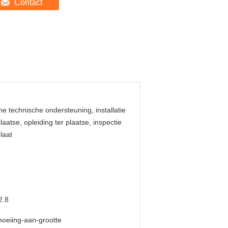
Contact
ne technische ondersteuning, installatie
plaatse, opleiding ter plaatse, inspectie
plaat
2.8
oeiing-aan-grootte