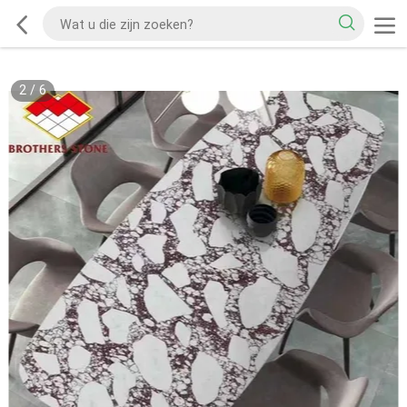
2
/
6