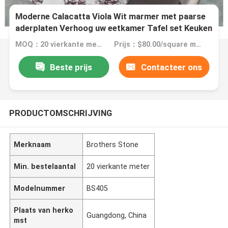
Moderne Calacatta Viola Wit marmer met paarse
aderplaten Verhoog uw eetkamer Tafel set Keuken
Borden badkamer trappen
MOQ：20 vierkante meter
Prijs：$80.00/square meters 20-199 square meters
Beste prijs
Contacteer ons
PRODUCTOMSCHRIJVING
Merknaam
Brothers Stone
Min. bestelaantal
20 vierkante meter
Modelnummer
BS405
Plaats van herko
Guangdong, China
mst