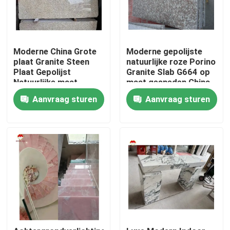
Moderne China Grote
Moderne gepolijste
plaat Granite Steen
natuurlijke roze Porino
Plaat Gepolijst
Granite Slab G664 op
Natuurlijke maat
maat gesneden China
Chinese Roze Porno
Roze Porno Rosa
Aanvraag sturen
Aanvraag sturen
Roze Granit Plaat
prijzen
Thuis
Producten
Over ons