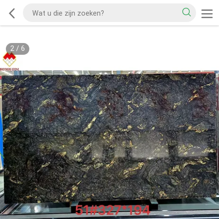
2
/
6