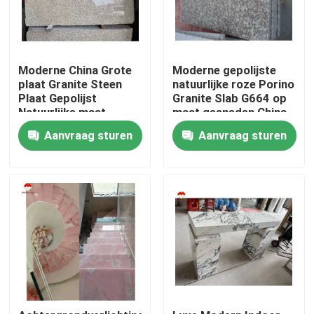
Moderne China Grote
Moderne gepolijste
plaat Granite Steen
natuurlijke roze Porino
Plaat Gepolijst
Granite Slab G664 op
Natuurlijke maat
maat gesneden China
Chinese Roze Porno
Roze Porno Rosa
Aanvraag sturen
Aanvraag sturen
Roze Granit Plaat
prijzen
Thuis
Producten
Over ons