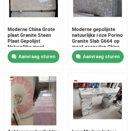
Moderne China Grote
Moderne gepolijste
plaat Granite Steen
natuurlijke roze Porino
Plaat Gepolijst
Granite Slab G664 op
Natuurlijke maat
maat gesneden China
Chinese Roze Porno
Roze Porno Rosa
Aanvraag sturen
Aanvraag sturen
Roze Granit Plaat
prijzen
Thuis
Producten
Over ons