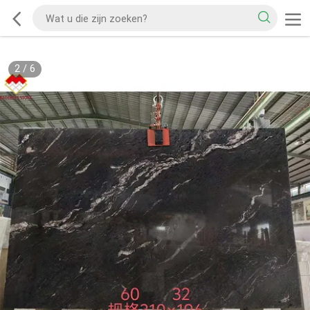
2
/
6