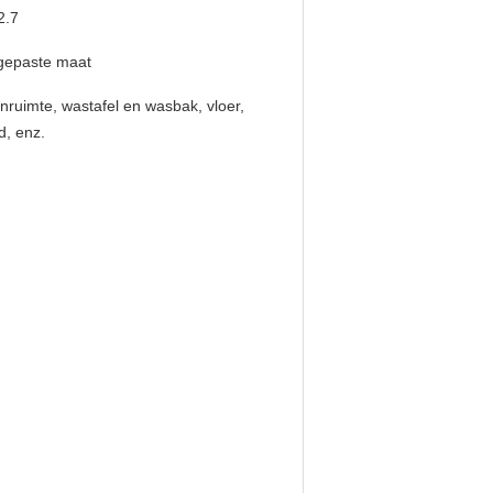
2.7
gepaste maat
nruimte, wastafel en wasbak, vloer,
, enz.