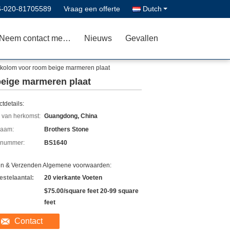
6-020-81705589
Vraag een offerte
Dutch
Neem contact met ons op
Nieuws
Gevallen
kolom voor room beige marmeren plaat
eige marmeren plaat
tdetails:
 van herkomst:
Guangdong, China
aam:
Brothers Stone
lnummer:
BS1640
en & Verzenden Algemene voorwaarden:
estelaantal:
20 vierkante Voeten
$75.00/square feet 20-99 square
feet
Contact