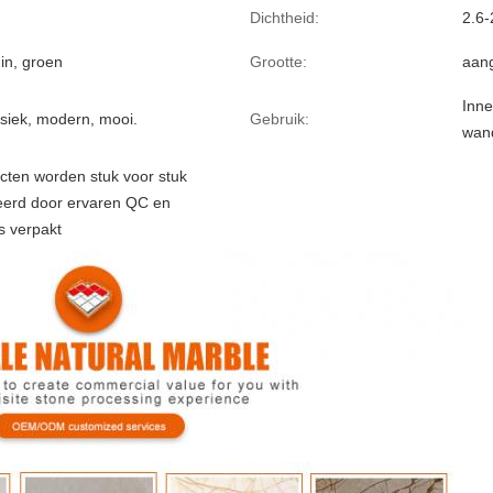
Dichtheid:
2.6-
in, groen
Grootte:
aan
Inne
ssiek, modern, mooi.
Gebruik:
wand
ucten worden stuk voor stuk
eerd door ervaren QC en
s verpakt