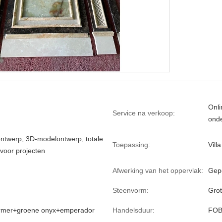
Onli
Service na verkoop:
ond
ontwerp, 3D-modelontwerp, totale
Toepassing:
Villa
 voor projecten
Afwerking van het oppervlak:
Gepo
Steenvorm:
Grot
rmer+groene onyx+emperador
Handelsduur:
FOB