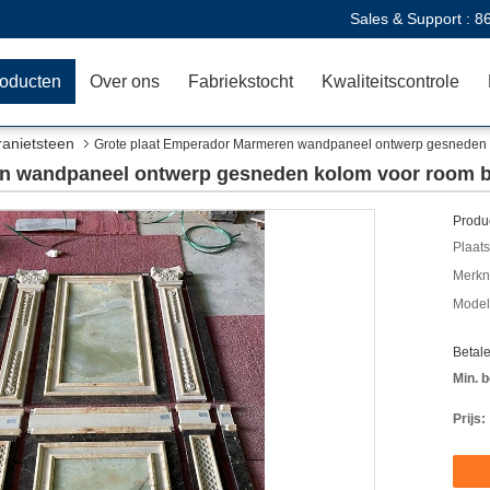
Sales & Support :
8
oducten
Over ons
Fabriekstocht
Kwaliteitscontrole
ranietsteen
Grote plaat Emperador Marmeren wandpaneel ontwerp gesneden 
n wandpaneel ontwerp gesneden kolom voor room b
Produc
Plaats
Merkn
Mode
Betal
Min. b
Prijs: