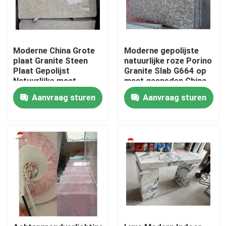
Moderne China Grote
Moderne gepolijste
plaat Granite Steen
natuurlijke roze Porino
Plaat Gepolijst
Granite Slab G664 op
Natuurlijke maat
maat gesneden China
Chinese Roze Porno
Roze Porno Rosa
Aanvraag sturen
Aanvraag sturen
Roze Granit Plaat
prijzen
Thuis
Producten
Over ons