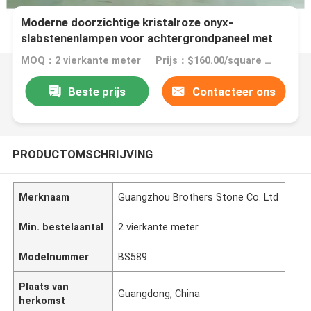
Moderne doorzichtige kristalroze onyx-
slabstenenlampen voor achtergrondpaneel met
achtergrondverlichting
MOQ：2 vierkante meter
Prijs：$160.00/square meters 2-149 square meters
Beste prijs
Contacteer ons
PRODUCTOMSCHRIJVING
Merknaam
Guangzhou Brothers Stone Co. Ltd
Min. bestelaantal
2 vierkante meter
Modelnummer
BS589
Plaats van
Guangdong, China
herkomst