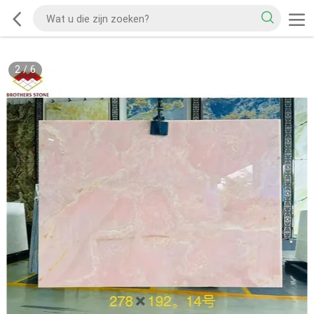
2
/
6