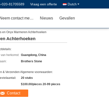
6-020-81705589
Vraag een offerte
Dutch
Neem contact met ons op
Nieuws
Gevallen
jes en Onyx Marmeren Achterhoeken
ren Achterhoeken
tdetails:
 van herkomst:
Guangdong, China
aam:
Brothers Stone
en & Verzenden Algemene voorwaarden:
estelaantal:
20 stuks
$100.00/pieces 20-99 pieces
Contact