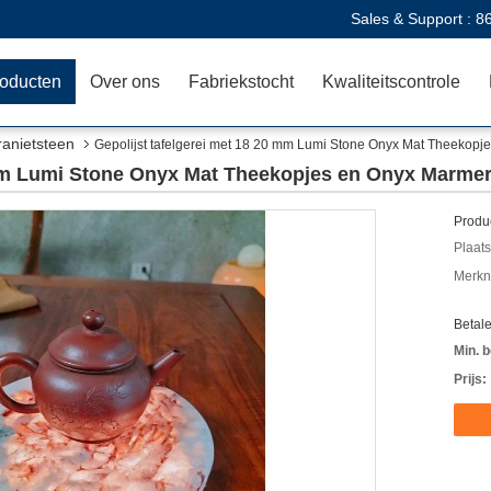
Sales & Support :
8
oducten
Over ons
Fabriekstocht
Kwaliteitscontrole
ranietsteen
Gepolijst tafelgerei met 18 20 mm Lumi Stone Onyx Mat Theekop
0 mm Lumi Stone Onyx Mat Theekopjes en Onyx Marme
Produc
Plaats
Merkn
Betal
Min. b
Prijs: