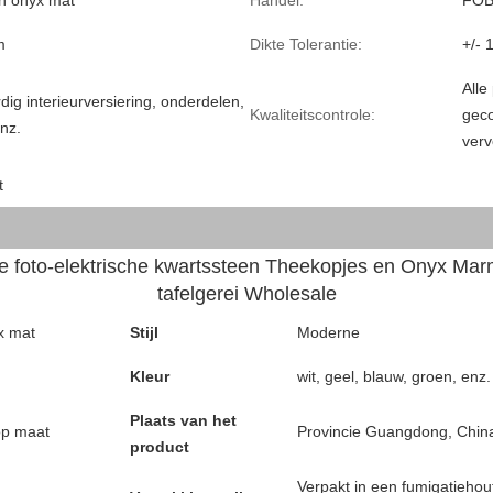
n onyx mat
Handel:
FOB
m
Dikte Tolerantie:
+/-
Alle
ig interieurversiering, onderdelen,
Kwaliteitscontrole:
geco
nz.
verv
t
 foto-elektrische kwartssteen Theekopjes en Onyx Marm
tafelgerei Wholesale
x mat
Stijl
Moderne
Kleur
wit, geel, blauw, groen, enz.
Plaats van het
op maat
Provincie Guangdong, Chin
product
Verpakt in een fumigatiehou