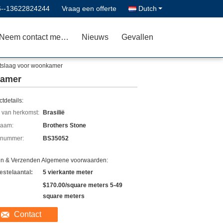
6--13622824244
Vraag een offerte
Dutch
Neem contact met ons op
Nieuws
Gevallen
tslaag voor woonkamer
kamer
tdetails:
 van herkomst:
Brasilië
aam:
Brothers Stone
lnummer:
BS35052
en & Verzenden Algemene voorwaarden:
estelaantal:
5 vierkante meter
$170.00/square meters 5-49
square meters
Contact