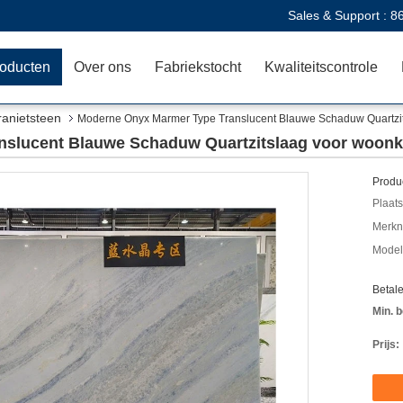
Sales & Support :
8
oducten
Over ons
Fabriekstocht
Kwaliteitscontrole
ranietsteen
Moderne Onyx Marmer Type Translucent Blauwe Schaduw Quartzi
nslucent Blauwe Schaduw Quartzitslaag voor woon
Produc
Plaats
Merkn
Mode
Betal
Min. b
Prijs: