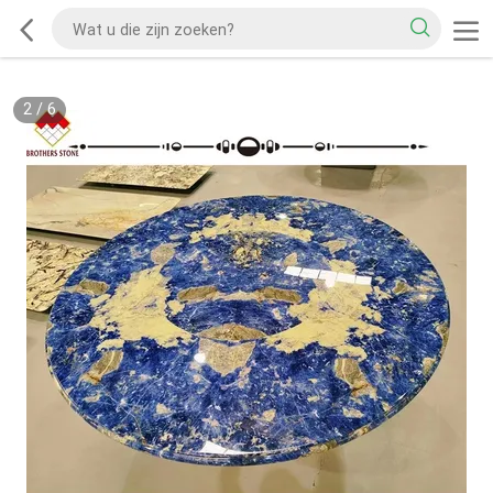
2
/
6