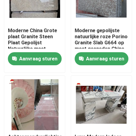
Moderne China Grote
Moderne gepolijste
plaat Granite Steen
natuurlijke roze Porino
Plaat Gepolijst
Granite Slab G664 op
Natuurlijke maat
maat gesneden China
Chinese Roze Porno
Roze Porno Rosa
Aanvraag sturen
Aanvraag sturen
Roze Granit Plaat
prijzen
Thuis
Over ons
Contacten