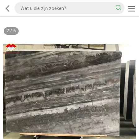
2
/
6