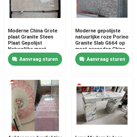
Moderne China Grote
Moderne gepolijste
plaat Granite Steen
natuurlijke roze Porino
Plaat Gepolijst
Granite Slab G664 op
Natuurlijke maat
maat gesneden China
Chinese Roze Porno
Roze Porno Rosa
Aanvraag sturen
Aanvraag sturen
Roze Granit Plaat
prijzen
Thuis
Producten
Over ons