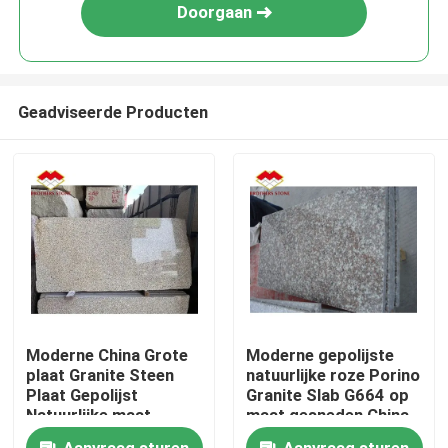
Doorgaan
Geadviseerde Producten
Moderne China Grote
Moderne gepolijste
plaat Granite Steen
natuurlijke roze Porino
Plaat Gepolijst
Granite Slab G664 op
Natuurlijke maat
maat gesneden China
Chinese Roze Porno
Roze Porno Rosa
Aanvraag sturen
Aanvraag sturen