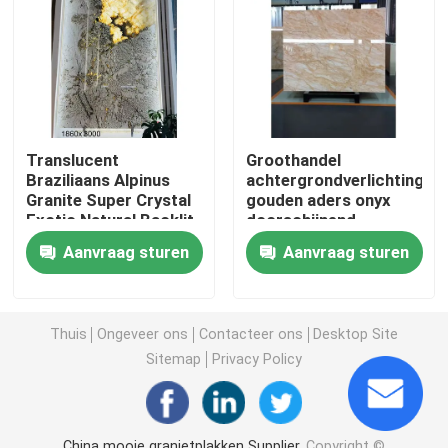
Fabriekstocht
Kwaliteitscontrole
Translucent
Groothandel
Braziliaans Alpinus
achtergrondverlichting
Neem contact met ons op
Granite Super Crystal
gouden aders onyx
Exotic Natural Backlit
doorschijnend
Patagonia Quartzite
spinnenwit goud
Nieuws
Aanvraag sturen
Aanvraag sturen
Steen Muurpaneel
korrels jade onyx
steen
Gevallen
Thuis
Ongeveer ons
Contacteer ons
Desktop Site
Sitemap
Privacy Policy
Vraag een offerte
De Plakken van de granietsteen
China mooie granietplakken Supplier.
Copyright ©