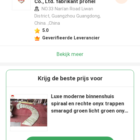
Co., Ltd. fabrikant profiel
NO.33 Nan'an Road Liwan
District, Guangzhou Guangdong,
China. ,China
5.0
Geverifieerde Leverancier
Bekijk meer
Krijg de beste prijs voor
Luxe moderne binnenshuis
spiraal en rechte onyx trappen
smaragd groen licht groen onyx
achtergrondverlichting interieur
steen voor trappenontwerp