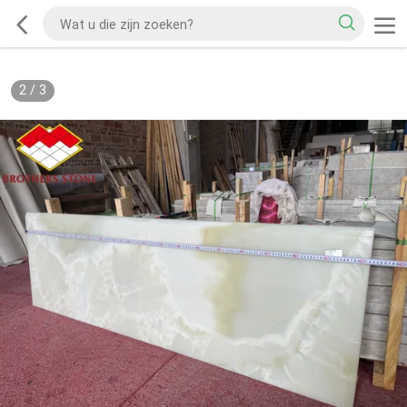
2
/
3