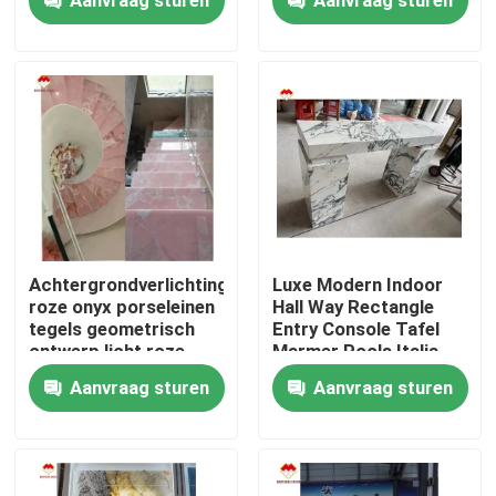
Roze Granit Plaat
prijzen
Achtergrondverlichting
Luxe Modern Indoor
roze onyx porseleinen
Hall Way Rectangle
tegels geometrisch
Entry Console Tafel
Thuis
ontwerp licht roze
Marmer Pools Italia
roze tafelplaten prijs
Arabescato Marmer
Aanvraag sturen
Aanvraag sturen
groothandel
Plinth Stand Marmer
doorschijnende roze
Producten
onyx trappen
Over ons