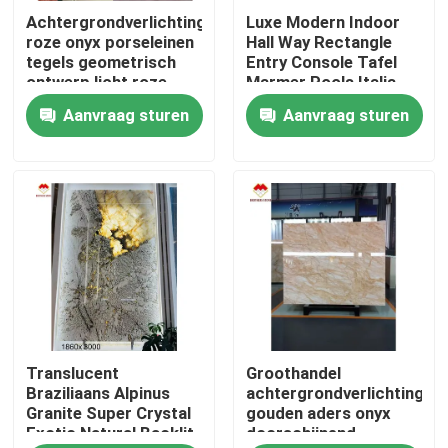
Achtergrondverlichting
Luxe Modern Indoor
roze onyx porseleinen
Hall Way Rectangle
Producten
tegels geometrisch
Entry Console Tafel
ontwerp licht roze
Marmer Pools Italia
roze tafelplaten prijs
Arabescato Marmer
Aanvraag sturen
Aanvraag sturen
De Plakken van de granietsteen
groothandel
Plinth Stand Marmer
doorschijnende roze
onyx trappen
De Tegels van de granietsteen
Opgepoetste Granietsteen
Gevlamde Granietsteen
Translucent
Groothandel
Marmeren Steenplak
Braziliaans Alpinus
achtergrondverlichting
Granite Super Crystal
gouden aders onyx
Exotic Natural Backlit
doorschijnend
marmeren steentegel