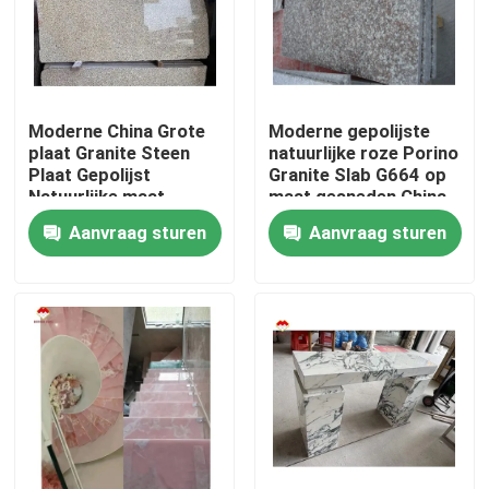
Moderne China Grote
Moderne gepolijste
plaat Granite Steen
natuurlijke roze Porino
Plaat Gepolijst
Granite Slab G664 op
Natuurlijke maat
maat gesneden China
Chinese Roze Porno
Roze Porno Rosa
Aanvraag sturen
Aanvraag sturen
Roze Granit Plaat
prijzen
Thuis
Over ons
Contacten