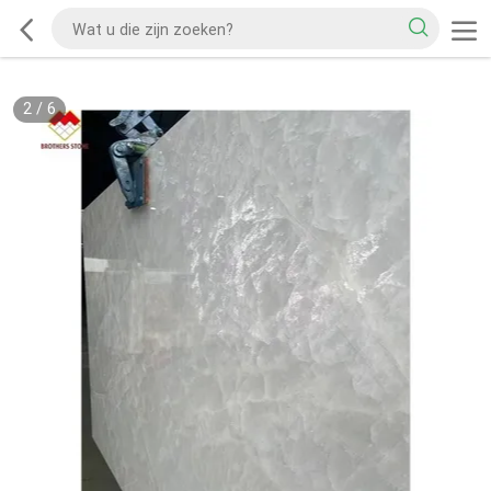
2
/
6