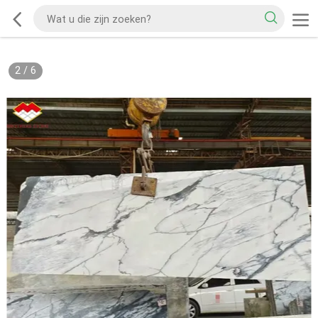
2
/
6