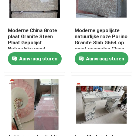
Moderne China Grote
Moderne gepolijste
plaat Granite Steen
natuurlijke roze Porino
Plaat Gepolijst
Granite Slab G664 op
Natuurlijke maat
maat gesneden China
Chinese Roze Porno
Roze Porno Rosa
Aanvraag sturen
Aanvraag sturen
Roze Granit Plaat
prijzen
Thuis
Producten
Over ons