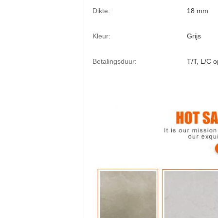
Dikte:
18 mm
Kleur:
Grijs
Betalingsduur:
T/T, L/C 