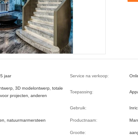
5 jaar
Service na verkoop:
Onli
ontwerp, 3D modelontwerp, totale
Toepassing:
App
 voor projecten, anderen
Gebruik:
Inri
en, natuurmarmersteen
Productnaam:
Mar
Grootte:
aan