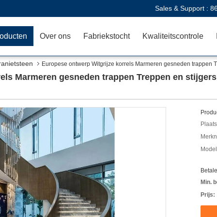
Sales & Support :
8
oducten
Over ons
Fabriekstocht
Kwaliteitscontrole
ranietsteen
Europese ontwerp Witgrijze korrels Marmeren gesneden trappen Tre
els Marmeren gesneden trappen Treppen en stijgers 
Produc
Plaats
Merkn
Mode
Betal
Min. b
Prijs: