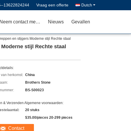
6--13622824244
Vraag een offerte
Dutch
Neem contact met ons op
Nieuws
Gevallen
ppen en stijgers Moderne stijl Rechte staal
Moderne stijl Rechte staal
tdetails:
 van herkomst:
China
aam:
Brothers Stone
lnummer:
BS-S00023
en & Verzenden Algemene voorwaarden:
estelaantal:
20 stuks
$35.00/pieces 20-299 pieces
Contact