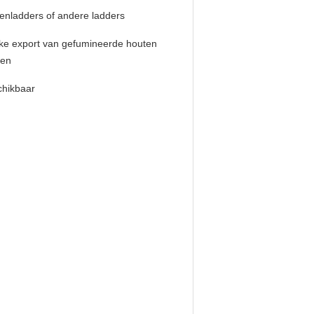
enladders of andere ladders
ke export van gefumineerde houten
ten
chikbaar