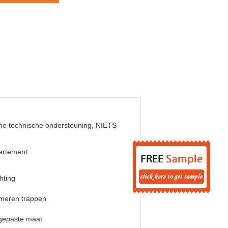
ne technische ondersteuning, NIETS
artement
chting
meren trappen
gepaste maat