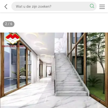
2
/
6