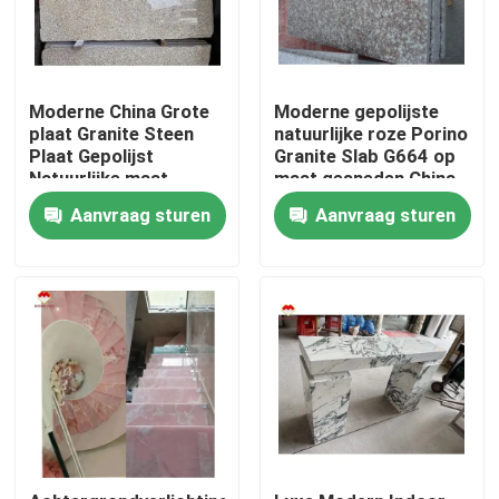
Moderne China Grote
Moderne gepolijste
plaat Granite Steen
natuurlijke roze Porino
Plaat Gepolijst
Granite Slab G664 op
Natuurlijke maat
maat gesneden China
Chinese Roze Porno
Roze Porno Rosa
Aanvraag sturen
Aanvraag sturen
Roze Granit Plaat
prijzen
Thuis
Producten
Over ons