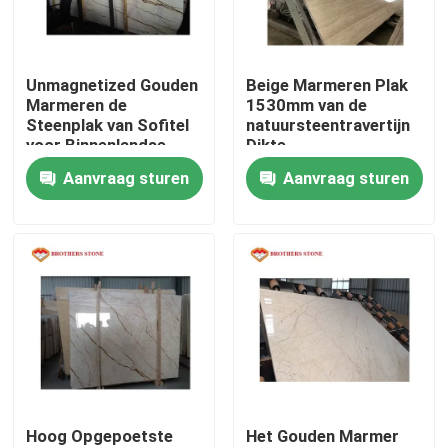
Fabriekstocht
Unmagnetized Gouden
Beige Marmeren Plak
Marmeren de
1530mm van de
Kwaliteitscontrole
Steenplak van Sofitel
natuursteentravertijn
voor Binnenlandse
Dikte
Muurbekleding
Standaardgrootte
Aanvraag sturen
Aanvraag sturen
Neem contact met ons op
Nieuws
Gevallen
Vraag een offerte
Hoog Opgepoetste
Het Gouden Marmer
De Plakken van de granietsteen