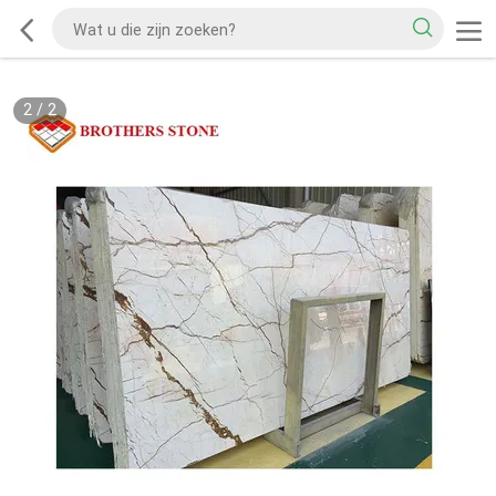
2
/
2