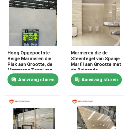
Hoog Opgepoetste
Marmeren die de
Beige Marmeren die
Steentegel van Spanje
Plak aan Grootte, de
Marfil aan Grootte met
Marmeren Tegel van
de Buigende
Crema wordt
Weerstand van
Aanvraag sturen
Aanvraag sturen
gesneden Marfil
11.5Mpa wordt
gesneden
Thuis
Producten
Over ons