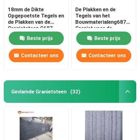
18mm de Dikte
De Plakken en de
Opgepoetste Tegels en
Tegels van het
de Plakken van de
Bouwmaterialeng687
Granietsteen G687
Graniet voor de
voor Decoratie
Tegelsplakken van de
Beste prijs
Beste prijs
Muurvloer
Contacteer ons
Contacteer ons
Gevlamde Granietsteen
(32)