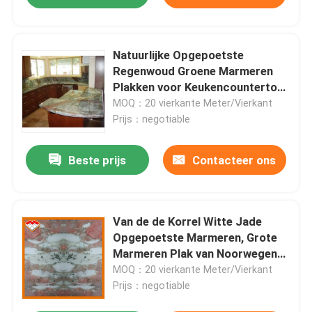
Natuurlijke Opgepoetste
Regenwoud Groene Marmeren
Plakken voor Keukencountertop
Barbovenkanten
MOQ：20 vierkante Meter/Vierkant
Prijs：negotiable
Beste prijs
Contacteer ons
Van de de Korrel Witte Jade
Opgepoetste Marmeren, Grote
Marmeren Plak van Noorwegen
Rode de Steenhoogte - dichtheid
MOQ：20 vierkante Meter/Vierkant
Prijs：negotiable