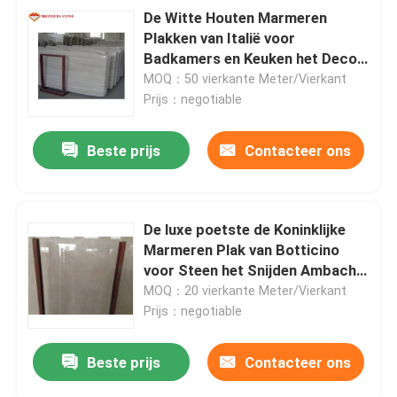
De Witte Houten Marmeren
Plakken van Italië voor
Badkamers en Keuken het Decor
van Vloertegels
MOQ：50 vierkante Meter/Vierkant
Prijs：negotiable
Beste prijs
Contacteer ons
De luxe poetste de Koninklijke
Marmeren Plak van Botticino
voor Steen het Snijden Ambacht
op
MOQ：20 vierkante Meter/Vierkant
Prijs：negotiable
Beste prijs
Contacteer ons