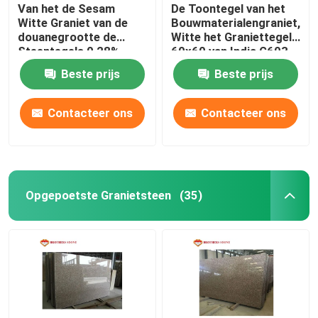
Van het de Sesam
De Toontegel van het
Witte Graniet van de
Bouwmaterialengraniet,
douanegrootte de
Witte het Graniettegels
Steentegels 0,28%
60x60 van India G603
Waterabsorptie
Beste prijs
Beste prijs
Contacteer ons
Contacteer ons
Opgepoetste Granietsteen
(35)