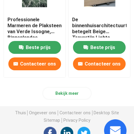
Professionele
De
Marmeren de Plaksteen
binnenhuisarchitectuurtrav
van Verde Issogne,
betegelt Beige
Binnenlandse
Travertijn Lichte
Marmeren Vloertegel
Roestige Travertijn
Beste prijs
Beste prijs
Contacteer ons
Contacteer ons
Bekijk meer
Thuis
Ongeveer ons
Contacteer ons
Desktop Site
Sitemap
Privacy Policy