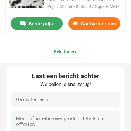
Zwarte Golf
Prijs：$40.58 - $255.00 / Square Meter
De Tegels van de granietsteen
Beste prijs
Contacteer ons
Opgepoetste Granietsteen
Bekijk meer
Gevlamde Granietsteen
Marmeren Steenplak
Laat een bericht achter
We bellen je snel terug!
marmeren steentegel
witte marmeren steen
Beige Marmeren Plak