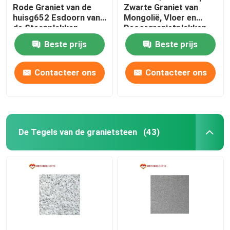
Rode Graniet van de
Zwarte Graniet van
huisg652 Esdoorn van
Mongolië, Vloer en
de tegels van het glasmozaïek
de Steenplakken
Decorgranietplakken
Materiaal van de de
Beste prijs
Beste prijs
Stralingssteen Lage
natuursteenkolommen
Contacteer ons
Contacteer ons
De Tegels van de granietsteen
(43)