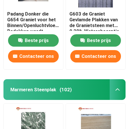
Padang Donker die
G603 de Graniet
G654 Graniet voor het
Gevlamde Plakken van
Binnen/Openluchtvloer
de Granietsteen met
Bedekken wordt
0,28% Waterabsorptie
gevlamd
Beste prijs
Beste prijs
Contacteer ons
Contacteer ons
Marmeren Steenplak
(102)