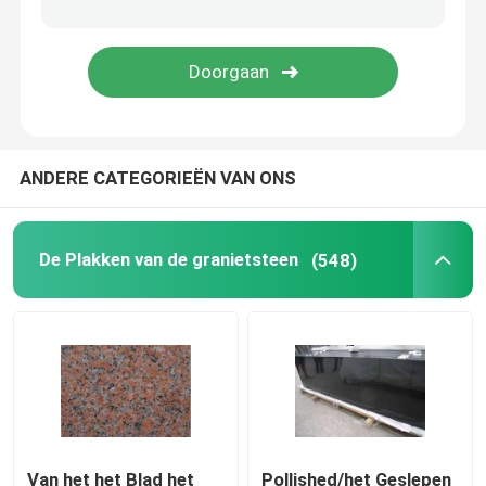
houten adermarmer
De Plak van het jadeonyx
ANDERE CATEGORIEËN VAN ONS
kunstmatige kwarts steen
Kunstmatige Cultuursteen
De Plakken van de granietsteen
(548)
natuursteencountertops
natuursteenopen haarden
het medaillon van de waterstraal
Van het het Blad het
Pollished/het Geslepen