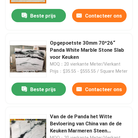
Beste prijs
Contacteer ons
Fabriekstocht
Kwaliteitscontrole
Opgepoetste 30mm 70*26“
Panda White Marble Stone Slab
Neem contact met ons op
voor Keuken
MOQ：20 vierkante Meter/Vierkant
Prijs：$35.55 - $555.55 / Square Meter
Nieuws
Beste prijs
Contacteer ons
Gevallen
Vraag een offerte
Van de de Panda het Witte
Bevloering van China van de de
Keuken Marmeren Steen
De Plakken van de granietsteen
Tegennatuursteen van de de Plak
MOQ：20 vierkante Meter/Vierkant